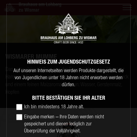
Brauhaus am Lohberg
zu Wismar
WISMARER MUMME
HINWEIS ZUM JUGENDSCHUTZGESETZ
Das untergärige Vollbier war der Exportschlager zur Wismarer
Auf unseren Internetseiten werden Produkte dargestellt, die
Hansezeit. Es überzeugt durch seinen vollmundigen Geschmack
von Jugendlichen unter 18 Jahren nicht erworben werden
und einem feinen Malzaroma. Zutaten: Wasser, Gerstenmalz,
dürfen.
Hopfen
BITTE BESTÄTIGEN SIE IHR ALTER
Ich bin mindestens 18 Jahre alt.
Eingabe merken ‒ Ihre Daten werden nicht
gespeichert und dienen lediglich zur
Überprüfung der Volljährigkeit.