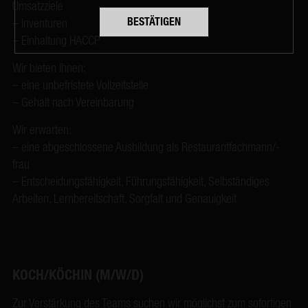
Umsatzziele
– Inventuren
– Einhaltung HACCP
Wir bieten Ihnen:
– eine unbefristete Vollzeitstelle
– Gehalt nach Vereinbarung
Wir erwarten:
– eine abgeschlossene Ausbildung als Restaurantfachmann/-
frau
– Entscheidungsfähigkeit, Führungsfähigkeit, Selbständiges
Arbeiten, Lernbereitschaft, Sorgfalt und Genauigkeit
KOCH/KÖCHIN (M/W/D)
Zur Verstärkung des Teams suchen wir möglichst zum sofortigen