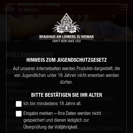
Brauhaus am Lohberg
zu Wismar
STELLENANGEBOTE
HINWEIS ZUM JUGENDSCHUTZGESETZ
Auf unseren Internetseiten werden Produkte dargestellt, die
RESTAURANTLEITER/IN (M/W/D)
von Jugendlichen unter 18 Jahren nicht erworben werden
dürfen.
Aufgaben:
– Betreuung und Empfang der Gäste
BITTE BESTÄTIGEN SIE IHR ALTER
– Beratung der Gäste in Bezug auf Speisen und Getränke
Ich bin mindestens 18 Jahre alt.
– Leitung des Serviceteams
– Kontrolle des Gastraumes in Bezug auf Sauberkeit und
Eingabe merken ‒ Ihre Daten werden nicht
gespeichert und dienen lediglich zur
Ordnung
Überprüfung der Volljährigkeit.
– Feststellung des Personalbedarfs/Dienstpläne; Erreichen der